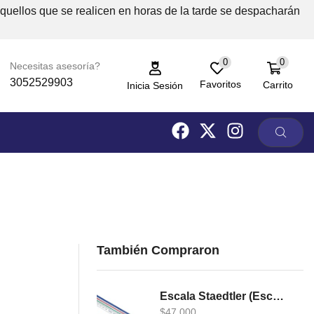
Aquellos que se realicen en horas de la tarde se despacharán
0
0
Necesitas asesoría?
3052529903
Favoritos
Carrito
Inicia Sesión
También Compraron
Escala Staedtler (Escalimetro)
$
47,000