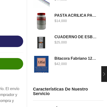
PASTA ACRILICA PARA MURALISMO 400 GRS
$
14,000
CUADERNO DE ESBOZO CANSON ONE
$
25,000
Bitacora Fabriano 1264 DIBUJO A5
$
42,000
Características De Nuestro
ío. El envío
Servicio
omprador y
compra y