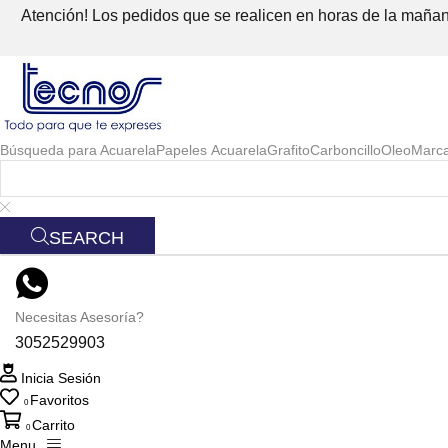
Atención! Los pedidos que se realicen en horas de la mañana
Búsqueda para
Acuarela
Papeles Acuarela
Grafito
Carboncillo
Oleo
Marc
SEARCH
Necesitas Asesoría?
3052529903
Inicia Sesión
Favoritos
0
Carrito
0
Menu