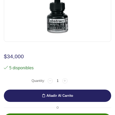
$
34,000
5 disponibles
TINTA
ACRILICA
ABSTRACT
NEGRO
Añadir Al Carrito
30
ML
cantidad
O