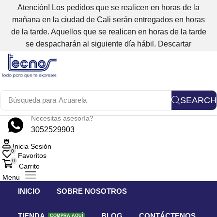
Atención! Los pedidos que se realicen en horas de la
mañana en la ciudad de Cali serán entregados en horas
de la tarde. Aquellos que se realicen en horas de la tarde
se despacharán al siguiente día hábil.
Descartar
SEARCH
Búsqueda para
Acuarela
Necesitas asesoría?
3052529903
Inicia Sesión
0
Favoritos
0
Carrito
Menu
INICIO
SOBRE NOSOTROS
TIENDA
BLOG
CONTÁCTENOS
COMPRA AQUÍ