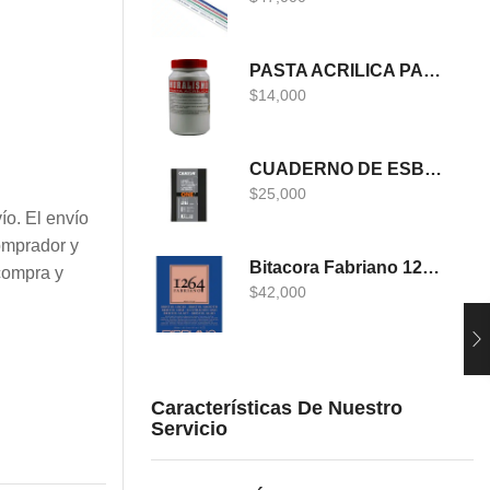
PASTA ACRILICA PARA MURALISMO 400 GRS
$
14,000
CUADERNO DE ESBOZO CANSON ONE
$
25,000
ío. El envío
omprador y
Bitacora Fabriano 1264 DIBUJO A5
compra y
$
42,000
Características De Nuestro
Servicio