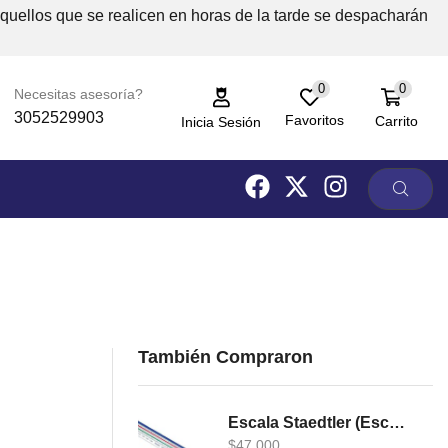
Aquellos que se realicen en horas de la tarde se despacharán
0
0
Necesitas asesoría?
3052529903
Favoritos
Carrito
Inicia Sesión
También Compraron
Escala Staedtler (Escalimetro)
$
47,000