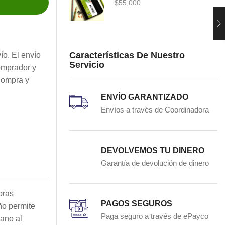
$
55,000
Características De Nuestro
ío. El envío
Servicio
omprador y
compra y
ENVÍO GARANTIZADO
Envíos a través de Coordinadora
DEVOLVEMOS TU DINERO
Garantía de devolución de dinero
bras
PAGOS SEGUROS
ño permite
Paga seguro a través de ePayco
cano al