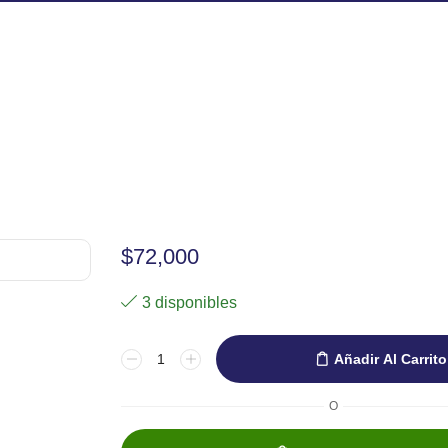
$
72,000
3 disponibles
Pincel
Añadir Al Carrito
petit
gris
O
802
No.4