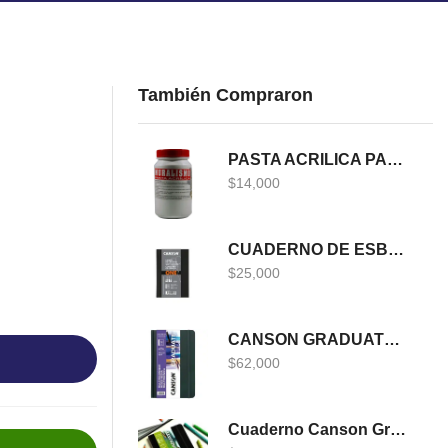
También Compraron
PASTA ACRILICA PARA MURALISMO 400 GRS
$
14,000
CUADERNO DE ESBOZO CANSON ONE
$
25,000
CANSON GRADUATE MULTITECNICA
$
62,000
Cuaderno Canson Graduate