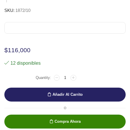
SKU:
1872/10
$
116,000
12 disponibles
Pincel
plano
oleo/acril.
Raphael
Añadir Al Carrito
Kolinsky
Gold
No.10
O
cantidad
Compra Ahora