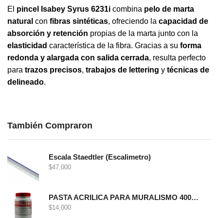
El
pincel Isabey Syrus 6231i
combina
pelo de marta
natural
con
fibras sintéticas
, ofreciendo la
capacidad de
absorción y retención
propias de la marta junto con la
elasticidad
característica de la fibra. Gracias a su
forma
redonda y alargada con salida cerrada
, resulta perfecto
para
trazos precisos
,
trabajos de lettering
y
técnicas de
delineado
.
También Compraron
Escala Staedtler (Escalimetro)
$
47,000
PASTA ACRILICA PARA MURALISMO 400 GRS
$
14,000