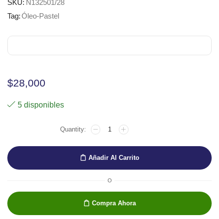
SKU:
N132501/28
Tag:
Óleo-Pastel
$
28,000
5 disponibles
PASTELES
AL
OLEO
5ML
Añadir Al Carrito
ROSA
cantidad
O
Compra Ahora