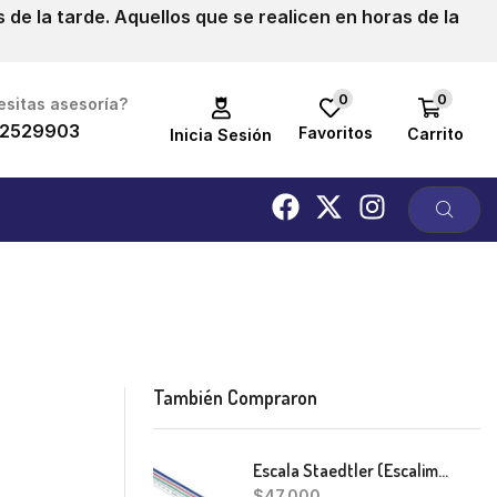
de la tarde. Aquellos que se realicen en horas de la
0
0
sitas asesoría?
2529903
Favoritos
Carrito
Inicia Sesión
También Compraron
Escala Staedtler (Escalimetro)
$
47,000