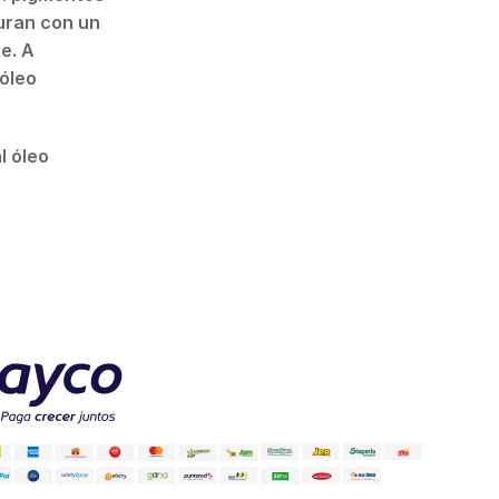
turan con un
ie. A
 óleo
l óleo