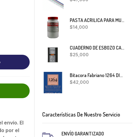
PASTA ACRILICA PARA MURALISMO 400 GRS
$
14,000
CUADERNO DE ESBOZO CANSON ONE
$
25,000
o
Bitacora Fabriano 1264 DIBUJO A5
$
42,000
Características De Nuestro Servicio
 envío. El
o por el
ENVÍO GARANTIZADO