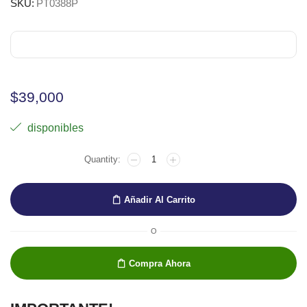
SKU:
PT0388P
$
39,000
disponibles
PALETA
OVALADA
30X40
cantidad
Añadir Al Carrito
O
Compra Ahora