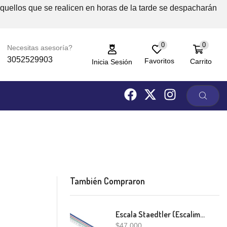
Aquellos que se realicen en horas de la tarde se despacharán
0
0
Necesitas asesoría?
3052529903
Favoritos
Carrito
Inicia Sesión
También Compraron
Escala Staedtler (Escalimetro)
$
47,000