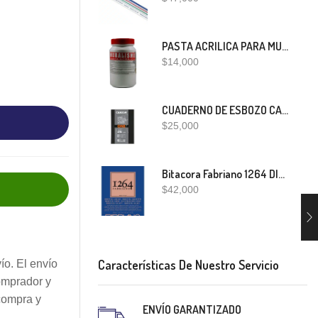
PASTA ACRILICA PARA MURALISMO 400 GRS
$
14,000
CUADERNO DE ESBOZO CANSON ONE
$
25,000
Bitacora Fabriano 1264 DIBUJO A5
$
42,000
Características De Nuestro Servicio
ío. El envío
omprador y
compra y
ENVÍO GARANTIZADO