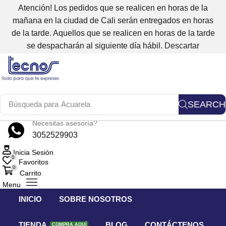
Atención! Los pedidos que se realicen en horas de la
mañana en la ciudad de Cali serán entregados en horas
de la tarde. Aquellos que se realicen en horas de la tarde
se despacharán al siguiente día hábil.
Descartar
SEARCH
Búsqueda para
Acuarela
Necesitas asesoría?
3052529903
Inicia Sesión
0
Favoritos
0
Carrito
Menu
INICIO
SOBRE NOSOTROS
TIENDA
BLOG
CONTÁCTENOS
COMPRA AQUÍ