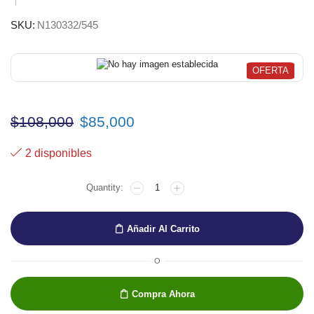
SKU:
N130332/545
OFERTA
El
El
$
108,000
$
85,000
precio
precio
2 disponibles
original
actual
OLEO
era:
es:
RIVE
GAUCHE
$108,000.
$85,000.
AMARILLO
Añadir Al Carrito
CADMIO
LIMÓN
TUBO
O
200
ML
Compra Ahora
cantidad