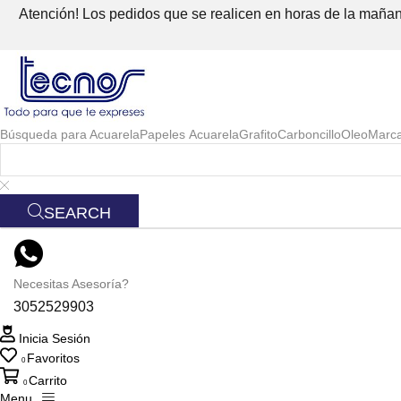
Atención! Los pedidos que se realicen en horas de la mañana
Búsqueda para
Acuarela
Papeles Acuarela
Grafito
Carboncillo
Oleo
Marc
SEARCH
Necesitas Asesoría?
3052529903
Inicia Sesión
Favoritos
0
Carrito
0
Menu