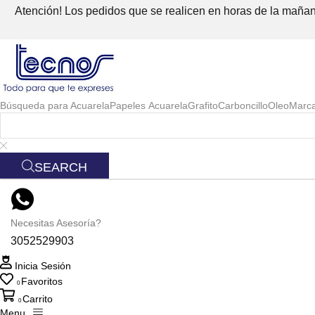
Atención! Los pedidos que se realicen en horas de la mañana
Búsqueda para
Acuarela
Papeles Acuarela
Grafito
Carboncillo
Oleo
Marc
SEARCH
Necesitas Asesoría?
3052529903
Inicia Sesión
Favoritos
0
Carrito
0
Menu