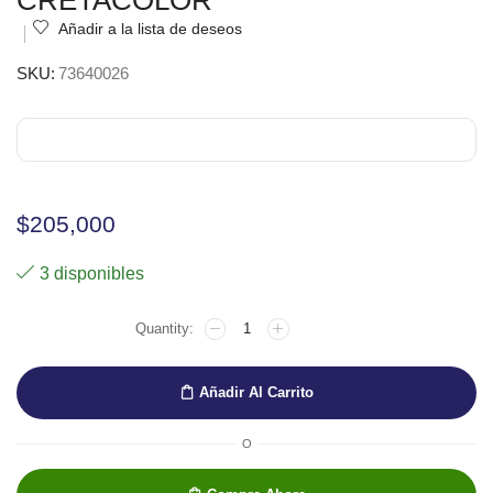
CRETACOLOR
Añadir a la lista de deseos
SKU:
73640026
$
205,000
3 disponibles
ESTUCHE
CRETACOLOR
BLACK
&
Añadir Al Carrito
WHITE
REF.
400-
O
26
CRETACOLOR