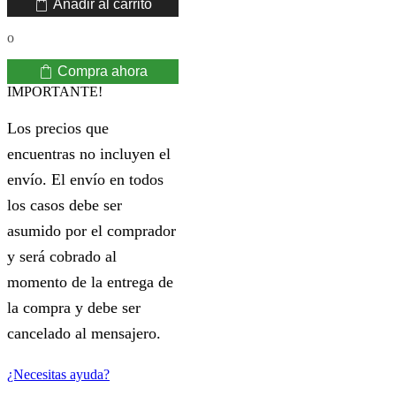
Añadir al carrito
PRECISION
HB,2B
o
DERWENT
cantidad
Compra ahora
IMPORTANTE!
Los precios que
encuentras no incluyen el
envío. El envío en todos
los casos debe ser
asumido por el comprador
y será cobrado al
momento de la entrega de
la compra y debe ser
cancelado al mensajero.
¿Necesitas ayuda?