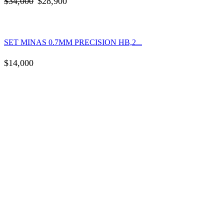
El
El
$
34,000
$
28,900
precio
precio
original
actual
SET MINAS 0.7MM PRECISION HB,2...
era:
es:
$34,000.
$28,900.
$
14,000