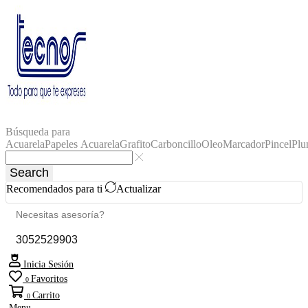
Búsqueda para
Acuarela
Papeles Acuarela
Grafito
Carboncillo
Oleo
Marcador
Pincel
Plu
Search
Recomendados para ti
Actualizar
Necesitas asesoría?
3052529903
Inicia Sesión
Favoritos
0
Carrito
0
Menu