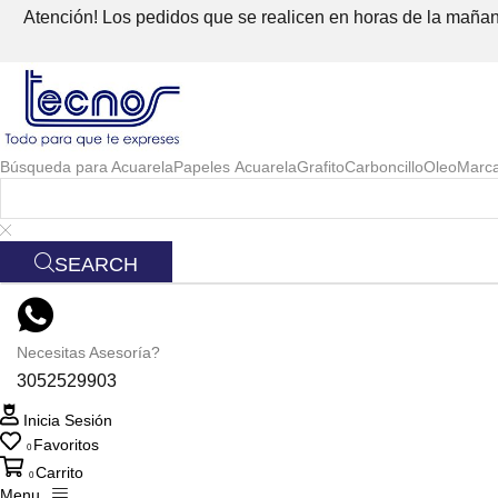
Atención! Los pedidos que se realicen en horas de la mañana
Búsqueda para
Acuarela
Papeles Acuarela
Grafito
Carboncillo
Oleo
Marc
SEARCH
Necesitas Asesoría?
3052529903
Inicia Sesión
Favoritos
0
Carrito
0
Menu