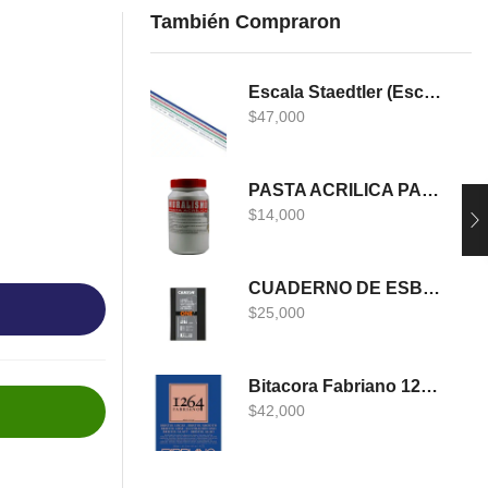
También Compraron
Escala Staedtler (Escalimetro)
$
47,000
PASTA ACRILICA PARA MURALISMO 400 GRS
$
14,000
CUADERNO DE ESBOZO CANSON ONE
$
25,000
Bitacora Fabriano 1264 DIBUJO A5
$
42,000