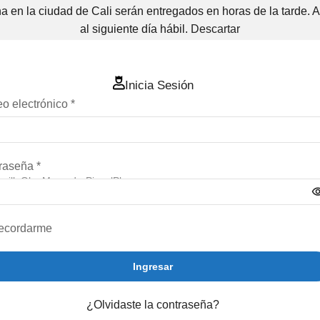
 en la ciudad de Cali serán entregados en horas de la tarde. 
al siguiente día hábil.
Descartar
Inicia Sesión
eo electrónico
*
raseña
*
cillo
Oleo
Marcador
Pincel
Pluma
ecordarme
Ingresar
¿Olvidaste la contraseña?