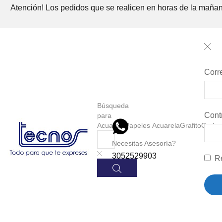
Atención! Los pedidos que se realicen en horas de la mañana
Corr
Búsqueda
Cont
para
Acuarela
Papeles Acuarela
Grafito
Carbon
Necesitas Asesoría?
3052529903
R