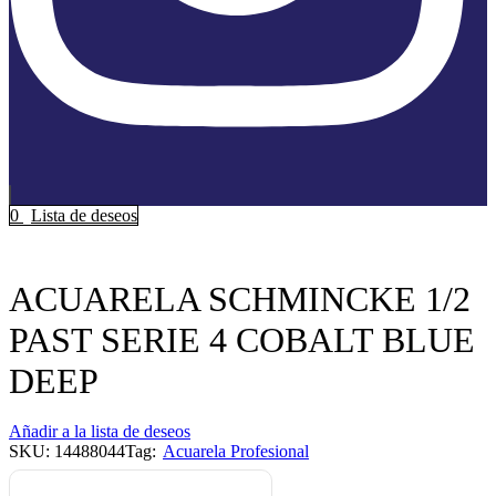
0
Lista de deseos
Inicio
Arte
Acuarelas
ACUARELA SCHMINCKE 1/2
PAST SERIE 4 COBALT BLUE
DEEP
Añadir a la lista de deseos
SKU:
14488044
Tag:
Acuarela Profesional