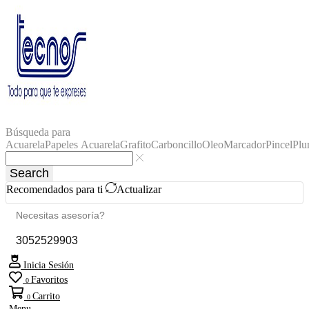
Búsqueda para
Acuarela
Papeles Acuarela
Grafito
Carboncillo
Oleo
Marcador
Pincel
Plu
Search
Recomendados para ti
Actualizar
Necesitas asesoría?
3052529903
Inicia Sesión
Favoritos
0
Carrito
0
Menu