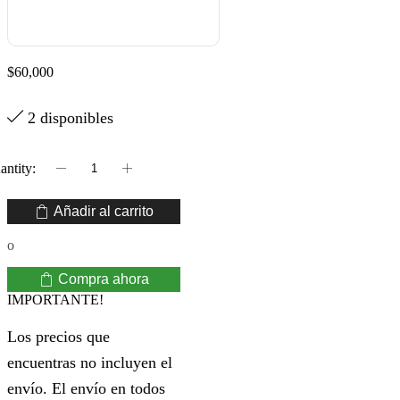
$
60,000
2 disponibles
ACUARELA
SCHMINCKE
1/2
Añadir al carrito
PAST
SERIE
o
4
COBALT
BLUE
Compra ahora
DEEP
IMPORTANTE!
cantidad
Los precios que
encuentras no incluyen el
envío. El envío en todos