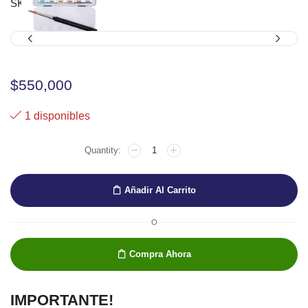
SKU:
74012
$
550,000
1 disponibles
ACUARELA
HORADAM
X12
1/2
Añadir Al Carrito
cantidad
O
Compra Ahora
IMPORTANTE!