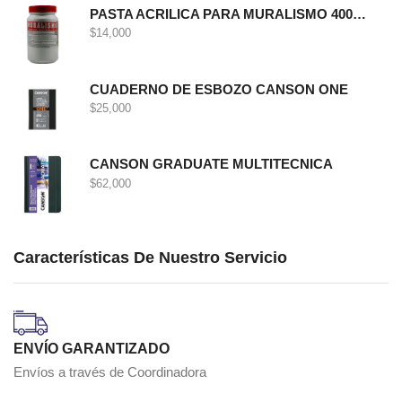
PASTA ACRILICA PARA MURALISMO 400 GRS
$
14,000
CUADERNO DE ESBOZO CANSON ONE
$
25,000
CANSON GRADUATE MULTITECNICA
$
62,000
Características De Nuestro Servicio
ENVÍO GARANTIZADO
Envíos a través de Coordinadora