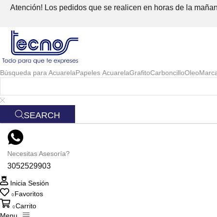
Atención! Los pedidos que se realicen en horas de la mañana
Búsqueda para
Acuarela
Papeles Acuarela
Grafito
Carboncillo
Oleo
Marc
SEARCH
Necesitas Asesoría?
3052529903
Inicia Sesión
Favoritos
0
Carrito
0
Menu