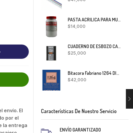
PASTA ACRILICA PARA MURALISMO 400 GRS
$
14,000
CUADERNO DE ESBOZO CANSON ONE
o
$
25,000
Bitacora Fabriano 1264 DIBUJO A5
$
42,000
 envío. El
Características De Nuestro Servicio
o por el
 la entrega
ENVÍO GARANTIZADO
nsajero.