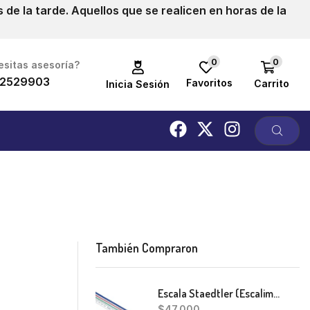
de la tarde. Aquellos que se realicen en horas de la
0
0
sitas asesoría?
2529903
Favoritos
Carrito
Inicia Sesión
También Compraron
Escala Staedtler (Escalimetro)
$
47,000