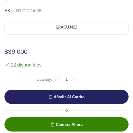
SKU:
N121121/648
$
39,000
12 disponibles
ABSTRACT
120ML
ANARANJADO
FLUO
Añadir Al Carrito
ACRILICO
cantidad
O
Compra Ahora