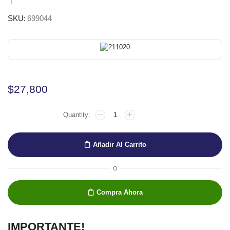
SKU:
699044
$
27,800
2
ROUND
TIP
1-
Añadir Al Carrito
4MM
2PC
MOLOTOW
O
cantidad
Compra Ahora
IMPORTANTE!