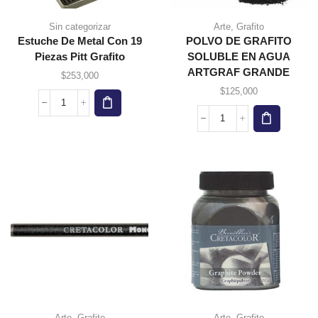
Sin categorizar
Arte
,
Grafito
Estuche De Metal Con 19
POLVO DE GRAFITO
Piezas Pitt Grafito
SOLUBLE EN AGUA
ARTGRAF GRANDE
$
253,000
$
125,000
Estuche
de
POLVO
metal
DE
con
GRAFITO
19
SOLUBLE
piezas
EN
Pitt
AGUA
Grafito
ARTGRAF
cantidad
GRANDE
cantidad
Arte
,
Grafito
Arte
,
Grafito