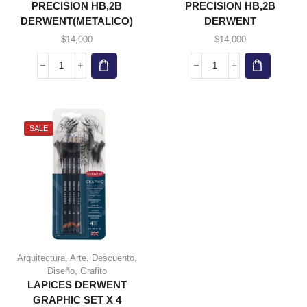
PRECISION HB,2B
PRECISION HB,2B
DERWENT(METALICO)
DERWENT
$
14,000
$
14,000
SET
SET
MINAS
MINAS
0.7MM
0.5MM
PRECISION
PRECISION
HB,2B
HB,2B
SALE
DERWENT(METALICO)
DERWENT
cantidad
cantidad
Arquitectura
,
Arte
,
Descuento
,
Diseño
,
Grafito
LAPICES DERWENT
GRAPHIC SET X 4