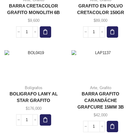
BARRA CRETACOLOR
GRAFITO EN POLVO
GRAFITO MONOLITH 6B
CRETACOLOR 150GR
$
9,600
$
89,000
BARRA
GRAFITO
CRETACOLOR
EN
GRAFITO
POLVO
MONOLITH
CRETACOLOR
6B
150GR
cantidad
cantidad
Bolígrafos
Arte
,
Grafito
BOLIGRAFO LAMY AL
BARRA GRAFITO
STAR GRAFITO
CARANDÁCHE
GRAFCURE 15MM 3B
$
176,000
$
42,000
BOLIGRAFO
LAMY
BARRA
AL