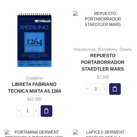
GRAFITO
STAR
CARANDÁCHE
GRAFITO
GRAFCURE
cantidad
15MM
3B
cantidad
Arquitectura
,
Borradores
,
Diseño
REPUESTO
PORTABORRADOR
STAEDTLER MARS
$
7,500
Cuaderno
LIBRETA FABRIANO
TECNICA MIXTA A5 1264
REPUESTO
PORTABORRADOR
$
42,000
STAEDTLER
MARS
LIBRETA
cantidad
FABRIANO
TECNICA
MIXTA
A5