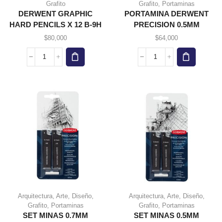
Grafito
Grafito
,
Portaminas
DERWENT GRAPHIC
PORTAMINA DERWENT
HARD PENCILS X 12 B-9H
PRECISION 0.5MM
$
80,000
$
64,000
DERWENT
PORTAMINA
GRAPHIC
DERWENT
HARD
PRECISION
PENCILS
0.5MM
X
cantidad
12
B-
9H
cantidad
Arquitectura
,
Arte
,
Diseño
,
Arquitectura
,
Arte
,
Diseño
,
Grafito
,
Portaminas
Grafito
,
Portaminas
SET MINAS 0.7MM
SET MINAS 0.5MM