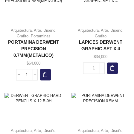
1264
cantidad
Arquitectura
,
Arte
,
Diseño
,
Arquitectura
,
Arte
,
Diseño
,
Grafito
,
Portaminas
Grafito
PORTAMINA DERWENT
LAPICES DERWENT
PRECISION
GRAPHIC SET X 4
0.7MM(METALICO)
$
34,000
$
64,000
LAPICES
DERWENT
PORTAMINA
GRAPHIC
DERWENT
SET
PRECISION
X
0.7MM(METALICO)
4
cantidad
cantidad
Arquitectura
,
Arte
,
Diseño
,
Arquitectura
,
Arte
,
Diseño
,